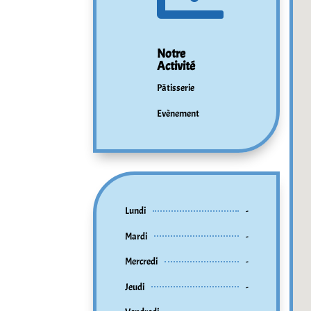
Notre
Activité
Pâtisserie
Evènement
Lundi
-
Mardi
-
Mercredi
-
Jeudi
-