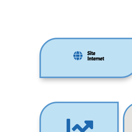
Site

Internet
