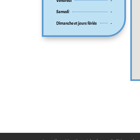
Vendredi
-
Samedi
-
Dimanche et jours fériés
-