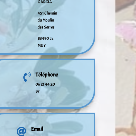
GARCIA
451 Chemin
du Moulin
des Serres
83490 LE
MUY
Téléphone

06 21 44 20
87
Email
