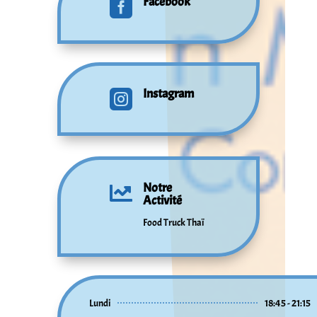
Facebook

Instagram

Notre

Activité
Food Truck Thaï
Lundi
18:45 - 21:15