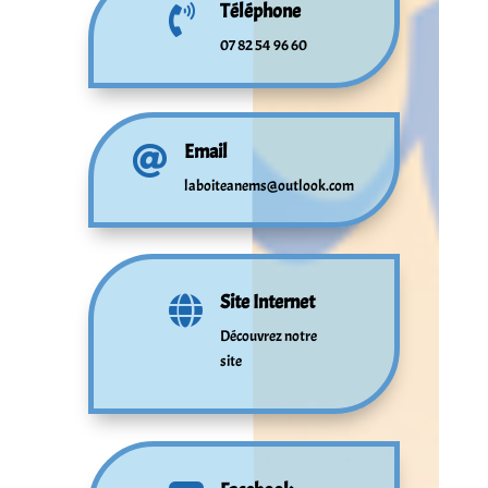
Téléphone

07 82 54 96 60
Email

laboiteanems@outlook.com
Site Internet

Découvrez notre
site