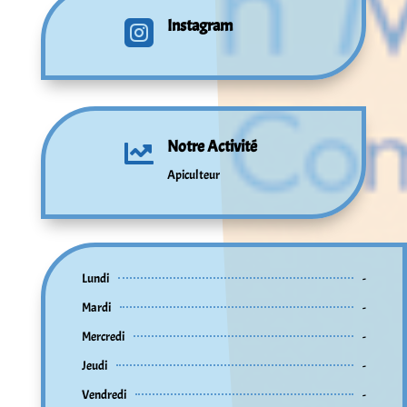
Instagram

Notre Activité

Apiculteur
Lundi
-
Mardi
-
Mercredi
-
Jeudi
-
Vendredi
-