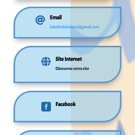
Email

labeilledelesterel@gmail.com
Site Internet

Découvrez notre site
Facebook
