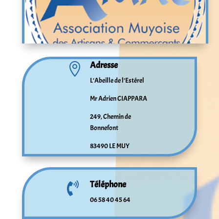
Adresse

L’Abeille de l’Estérel
Mr Adrien CIAPPARA
249, Chemin de
Bonnefont
83490 LE MUY
Téléphone

06 58 40 45 64