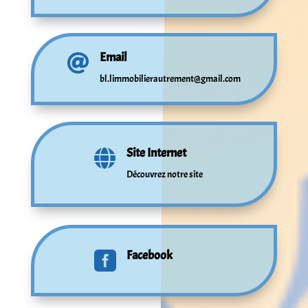
Email

bl.limmobilierautrement@gmail.com
Site Internet

Découvrez notre site
Facebook
