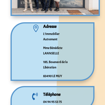
Adresse

L’Immobilier
Autrement
Mme Bénédicte
LANNSELLE
185, Bouevard de la
Libération
83490 LE MUY
Téléphone

04 94 95 53 75