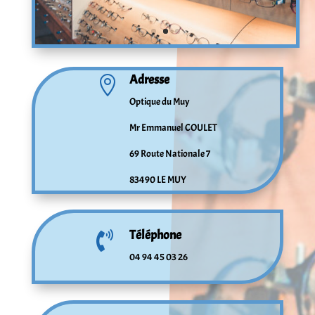
Adresse

Optique du Muy
Mr Emmanuel COULET
69 Route Nationale 7
83490 LE MUY
Téléphone

04 94 45 03 26