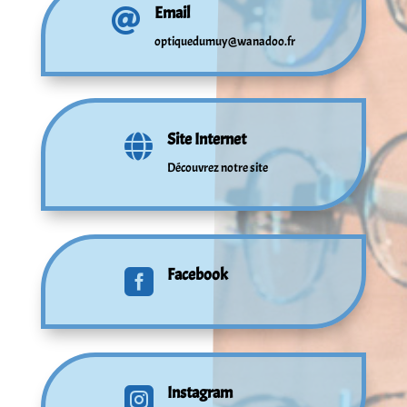
Email

optiquedumuy@wanadoo.fr
Site Internet

Découvrez notre site
Facebook

Instagram
