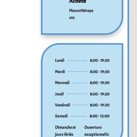
Activité
Massothérape
ute
Lundi
8:00 - 19:30
Mardi
8:00 - 19:30
Mercredi
8:00 - 19:30
Jeudi
8:00 - 19:30
Vendredi
8:00 - 19:30
Samedi
8:00 - 13:00
Dimanche et
Ouverture
jours fériés
exceptionnelle