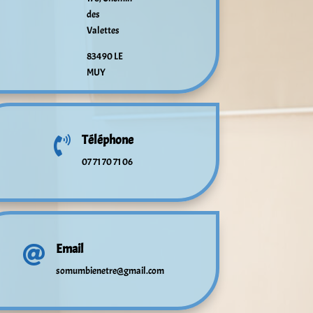
des
Valettes
83490 LE
MUY
Téléphone

07 71 70 71 06
Email

somumbienetre@gmail.com