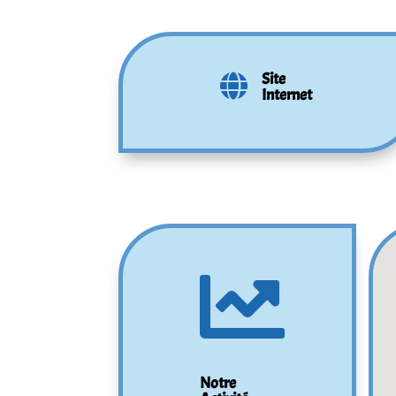
Site

Internet

Notre