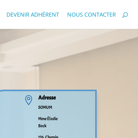
DEVENIR ADHÉRENT
NOUS CONTACTER
Adresse

SOMUM
Mme Élodie
Bock
176, Chemin