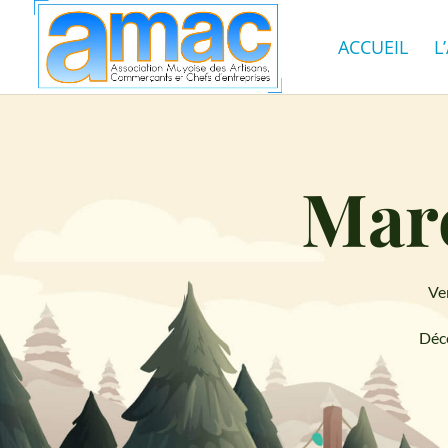
ACCUEIL
L
Mar
Ven
Déco