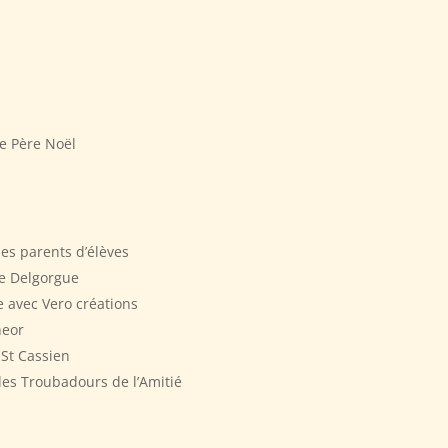
le Père Noël
 des parents d’élèves
e Delgorgue
e avec Vero créations
heor
St Cassien
des Troubadours de l’Amitié