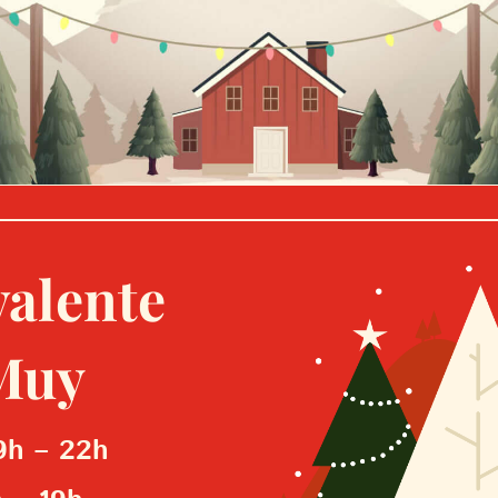
valente
Muy
9h – 22h