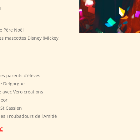
l
le Père Noël
es mascottes Disney (Mickey,
 des parents d’élèves
e Delgorgue
e avec Vero créations
heor
St Cassien
des Troubadours de l’Amitié
: