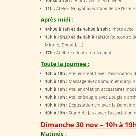
10h30 à 12h :
Photo avec le Père Noël
11h :
Atelier Nougat avec L’abeille de l’Estere
Après-midi :
14h30 à 16h et de 16h30 à 18h :
Photo avec 
15h à 15h30 et de 16h à 16h30:
Rencontre d
Minnie, Donald, …)
17h :
Atelier culinaire du Nougat
Toute la journée :
10h à 19h :
Atelier créatif avec l’association
10h à 19h :
Massage avec Somum et Marylin
10h à 19h :
Atelier création accessoires mod
10h à 19h :
Atelier bougie avec Bougie d’ant
10h à 19h :
Dégustation vin avec le Domaine 
10h à 19h :
Stand de jeux avec l’association 
Dimanche 30 nov –
10
h à 19h
Matinée :