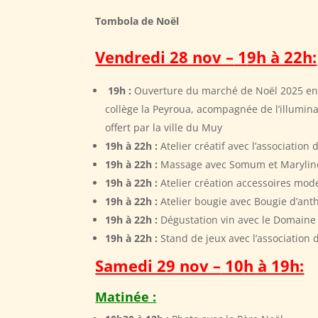
Tombola de Noël
Vendredi 28 nov –
1
9h à 22h:
19h :
Ouverture du marché de Noël 2025 en 
collège la Peyroua, acompagnée de l’illumina
offert par la ville du Muy
19h à 22h :
Atelier créatif avec l’association
19h à 22h :
Massage avec Somum et Marylin
19h à 22h :
Atelier création accessoires mod
19h à 22h :
Atelier bougie avec Bougie d’ant
19h à 22h :
Dégustation vin avec le Domaine 
19h à 22h :
Stand de jeux avec l’association
Samedi 29 nov –
10
h à 19h:
Matinée :