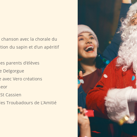
chanson avec la chorale du
tion du sapin et d’un apéritif
 des parents d’élèves
e Delgorgue
e avec Vero créations
heor
St Cassien
 des Troubadours de L’Amitié